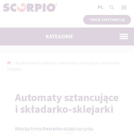
PL
TWOJE ZAPYTANIE (
0
)
KATEGORIE
/
Opakowania i etykiety
/
Automaty sztancujące i składarko-
sklejarki
Automaty sztancujące
i składarko-sklejarki
Włoska firma
Petratto
działa na rynku