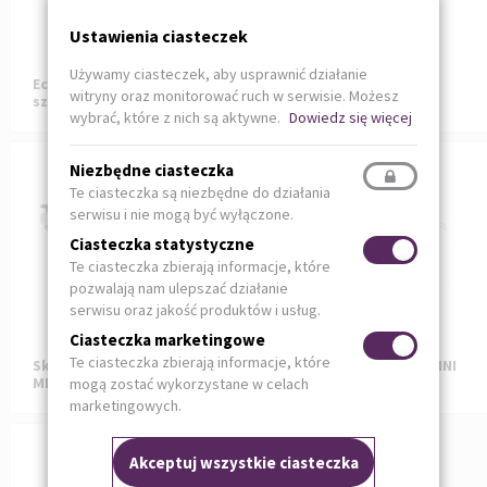
Ustawienia ciasteczek
Używamy ciasteczek, aby usprawnić działanie
Eclipse - cyfrowa maszyna
Automat sztancujący
witryny oraz monitorować ruch w serwisie. Możesz
sztancująca
Petratto PDF 74
wybrać, które z nich są aktywne.
Dowiedz się więcej
Niezbędne ciasteczka
Te ciasteczka są niezbędne do działania
serwisu i nie mogą być wyłączone.
Ciasteczka statystyczne
Te ciasteczka zbierają informacje, które
pozwalają nam ulepszać działanie
serwisu oraz jakość produktów i usług.
Ciasteczka marketingowe
Te ciasteczka zbierają informacje, które
Składarko-sklejarka
Składarko-sklejarka MINI
METRO 78-105
METRO 78/105
mogą zostać wykorzystane w celach
marketingowych.
Akceptuj wszystkie ciasteczka