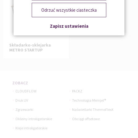
Odrzuć wszystkie ciasteczka
Zapisz ustawienia
Składarko-sklejarka
METRO STARTUP
ZOBACZ
CLOUDFLOW
PACKZ
Druk UV
Technologia Memjet®
Zgrzewarki
Naświetlarki ThermoFlexX
Okleiny introligatorskie
Obciągi offsetowe
Kleje introligatorskie