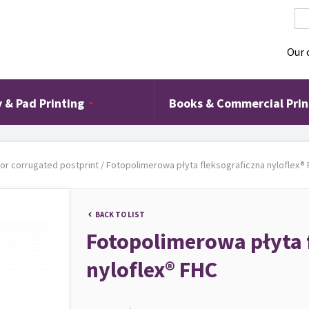
Our
y & Pad Printing
Books & Commercial Prin
for corrugated postprint
/
Fotopolimerowa płyta fleksograficzna nyloflex®
BACK TO LIST
Fotopolimerowa płyta 
nyloflex® FHC