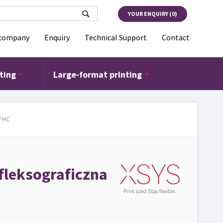
search
Search form
YOUR ENQUIRY (
0
)
 company
Enquiry
Technical Support
Contact
ting
Large-format printing
 FHC
fleksograficzna