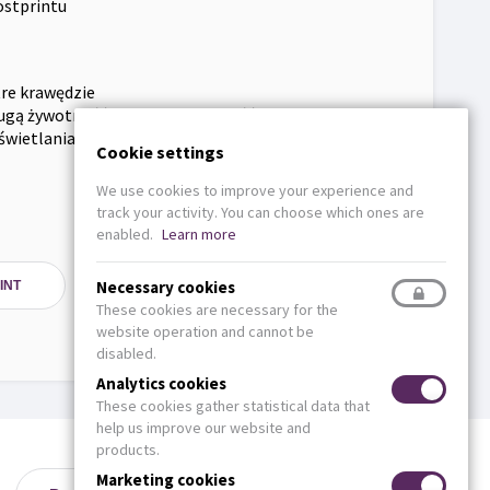
ostprintu
re krawędzie
ługą żywotność i wysoką stabilność druku
świetlania
Cookie settings
We use cookies to improve your experience and
track your activity. You can choose which ones are
enabled.
Learn more
Necessary cookies
INT
These cookies are necessary for the
website operation and cannot be
disabled.
Analytics cookies
These cookies gather statistical data that
help us improve our website and
products.
Marketing cookies