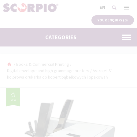
EN
YOUR ENQUIRY (
0
)
CATEGORIES
/
Books & Commercial Printing
/
Digital envelope and high grammage printers
/
Astrojet S1 -
kolorowa drukarka do kopert bąbelkowych i opakowań
NEW