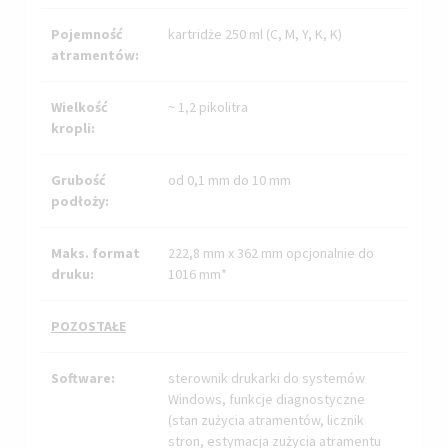
Pojemność
kartridże 250 ml (C, M, Y, K, K)
atramentów:
Wielkość
~ 1,2 pikolitra
kropli:
Grubość
od 0,1 mm do 10 mm
podłoży:
Maks. format
222,8 mm x 362 mm opcjonalnie do
druku:
1016 mm*
POZOSTAŁE
Software:
sterownik drukarki do systemów
Windows, funkcje diagnostyczne
(stan zużycia atramentów, licznik
stron, estymacja zużycia atramentu