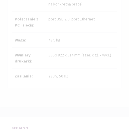
na konkretną pracę)
Połączenie z
port USB 2.0, port Ethernet
PC i siecią:
Waga:
43.9 kg
Wymiary
556 x 822 x 514 mm (szer. x gł. x wys.)
drukarki:
Zasilanie:
230 V, 50 HZ
SEE ALSO