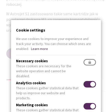
roboczej.
W Astrojet S1 zastosowano takie same kartridże jak w
popularnej drukarce M1, co zapewnia kompatybilność i
wymienność materiałów eksploatacyjnych pomiędzy
Cookie settings
urządzeniami.
We use cookies to improve your experience and
track your activity. You can choose which ones are
enabled.
Learn more
ADD TO QUOTE REQUEST
PRINT
Necessary cookies
These cookies are necessary for the
website operation and cannot be
disabled.
Analytics cookies
TECHNICAL DATA
GALLERY
DOWNLOAD
(ACTIVE
These cookies gather statistical data that
TAB)
help us improve our website and
Horizontal Tabs
products.
DRUK
Marketing cookies
These cookies gather statistical data that