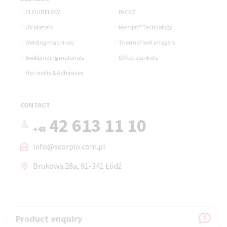
CLOUDFLOW
PACKZ
UV plotters
Memjet® Technology
Welding machines
ThermoFlexX imagers
Bookbinding materials
Offset blankets
Hot-melts & Adhesives
CONTACT
42 613 11 10
+48
info@scorpio.com.pl
Brukowa 28a, 91-341 Łódź
Product enquiry