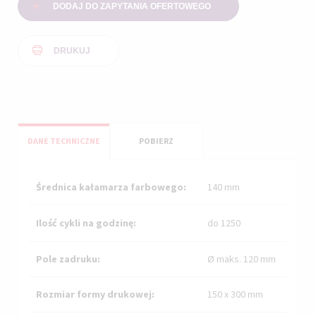
DODAJ DO ZAPYTANIA OFERTOWEGO
DRUKUJ
DANE TECHNICZNE
POBIERZ
(AKTYWNA
KARTA)
Poziome karty
Średnica kałamarza farbowego:
140 mm
Ilość cykli na godzinę:
do 1250
Pole zadruku:
Ø maks. 120 mm
Rozmiar formy drukowej:
150 x 300 mm