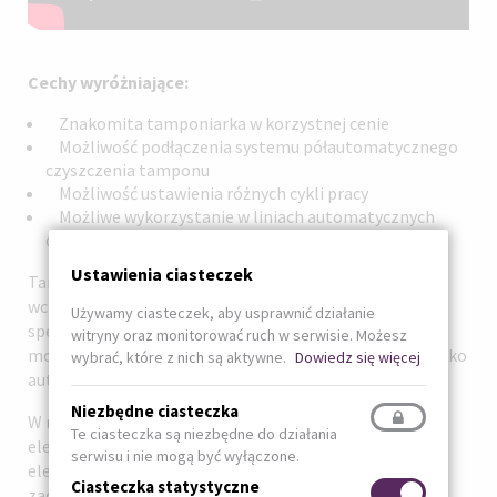
Cechy wyróżniające:
Znakomita tamponiarka w korzystnej cenie
Możliwość podłączenia systemu półautomatycznego
czyszczenia tamponu
Możliwość ustawienia różnych cykli pracy
Możliwe wykorzystanie w liniach automatycznych
dzięki SPS
Ustawienia ciasteczek
Tamponiarki z serii „SEALED INK CUP”, w skład której
wchodzą modele:
SIC 90
,
SIC 130
i
SIC 140
nie wymagają
Używamy ciasteczek, aby usprawnić działanie
specjalnie konserwacji, posiadają rozbudowane
witryny oraz monitorować ruch w serwisie. Możesz
możliwości ustawień oraz nadają się do zastosowania jako
wybrać, które z nich są aktywne.
Dowiedz się więcej
automat.
Niezbędne ciasteczka
W modelach tych wykorzystano technologię
Te ciasteczka są niezbędne do działania
elektropneumatycznego przesuwu tamponu, a
serwisu i nie mogą być wyłączone.
elektryczne sterowanie tamponem daje możliwość
Ciasteczka statystyczne
zadruku wielokrotnego.