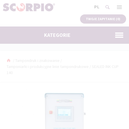
PL
TWOJE ZAPYTANIE (
0
)
KATEGORIE
/
Tampondruk i znakowanie
/
Tamponiarki i produkcyjne linie tampondrukowe
/
SEALED INK CUP
140