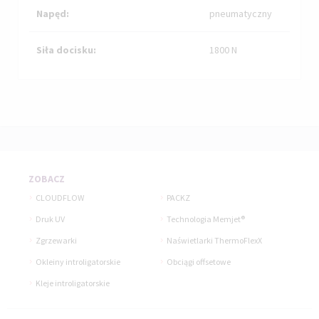
Napęd:
pneumatyczny
Siła docisku:
1800 N
ZOBACZ
CLOUDFLOW
PACKZ
Druk UV
Technologia Memjet®
Zgrzewarki
Naświetlarki ThermoFlexX
Okleiny introligatorskie
Obciągi offsetowe
Kleje introligatorskie